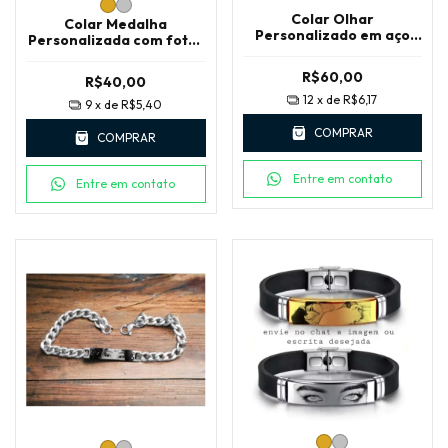
Colar Olhar
Colar Medalha
Personalizado em aço
Personalizada com fotos
Inox com Caixa LUXO
Imagens ou escritas em
aço Inox
R$60,00
R$40,00
12
x de
R$6,17
9
x de
R$5,40
COMPRAR
COMPRAR
Entre em contato
Entre em contato