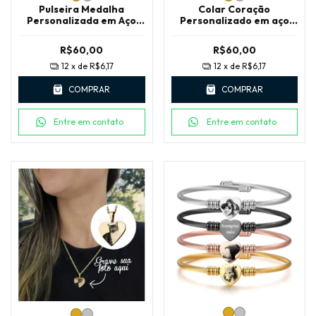
Pulseira Medalha
Colar Coração
Personalizada em Aço
Personalizado em aço
Inoxidável com Caixa
Inox com Caixa LUXO
LUXO
R$60,00
R$60,00
12
x de
R$6,17
12
x de
R$6,17
COMPRAR
COMPRAR
Entre em contato
Entre em contato