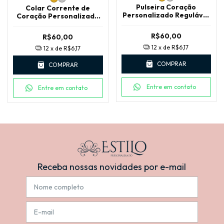
Pulseira Coração
Colar Corrente de
Personalizado Regulável
Coração Personalizado
em Aço Inoxidável com
com Brinco em Aço
Caixa LUXO
Inoxidável e Caixa LUXO
R$60,00
R$60,00
12
x de
R$6,17
12
x de
R$6,17
COMPRAR
COMPRAR
Entre em contato
Entre em contato
Receba nossas novidades por e-mail