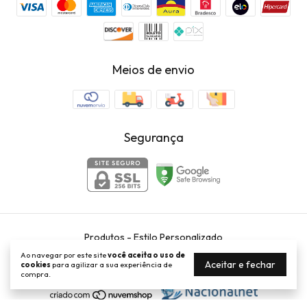
Meios de envio
Segurança
Produtos
- Estilo Personalizado
©2026. Estilo Personalizado Comércio de Acessórios LTDA -
Ao navegar por este site
você aceita o uso de
51399508000145. Todos os direitos reservados.
Aceitar e fechar
cookies
para agilizar a sua experiência de
compra.