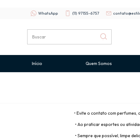
WhatsApp
(11) 97155-6757
contato@estil
Início
Quem Somos
• Evite o contato com perfumes, 
• Ao praticar esportes ou ativid
• Sempre que possível, limpe del