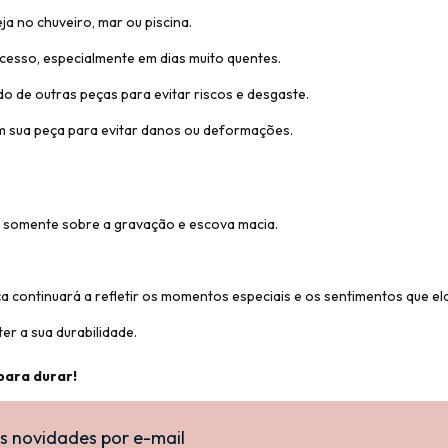
ja no chuveiro, mar ou piscina.
cesso, especialmente em dias muito quentes.
o de outras peças para evitar riscos e desgaste.
sua peça para evitar danos ou deformações.
l somente sobre a gravação e escova macia.
a continuará a refletir os momentos especiais e os sentimentos que el
r a sua durabilidade.
para durar!
s novidades por e-mail