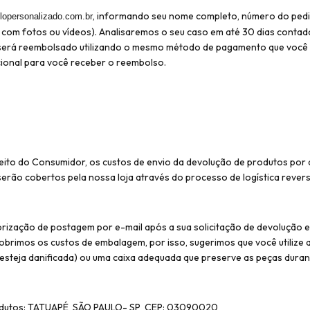
, informando seu nome completo, número do ped
lopersonalizado.com.br
o com fotos ou vídeos). Analisaremos o seu caso em até 30 dias conta
r será reembolsado utilizando o mesmo método de pagamento que você
icional para você receber o reembolso.
eito do Consumidor, os custos de envio da devolução de produtos por 
serão cobertos pela nossa loja através do processo de logística revers
rização de postagem por e-mail após a sua solicitação de devolução 
obrimos os custos de embalagem, por isso, sugerimos que você utiliz
esteja danificada) ou uma caixa adequada que preserve as peças duran
dutos: TATUAPÉ ­ SÃO PAULO- SP ­ CEP: 03090020